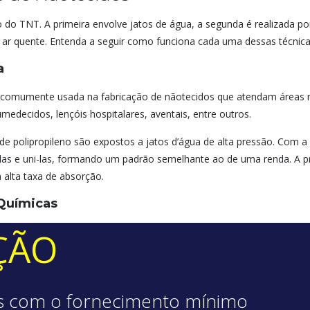
ão do TNT. A primeira envolve jatos de água, a segunda é realizada p
de ar quente. Entenda a seguir como funciona cada uma dessas técnica
a
é comumente usada na fabricação de nãotecidos que atendam áreas r
edecidos, lençóis hospitalares, aventais, entre outros.
de polipropileno são expostos a jatos d’água de alta pressão. Com 
las e uni-las, formando um padrão semelhante ao de uma renda. A prin
 alta taxa de absorção.
Químicas
ÇÃO
s com o fornecimento mínimo