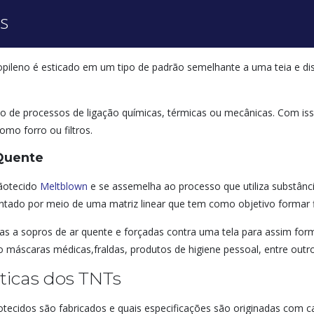
s
propileno é esticado em um tipo de padrão semelhante a uma teia e d
o de processos de ligação químicas, térmicas ou mecânicas. Com iss
omo forro ou filtros.
Quente
nãotecido
Meltblown
e se assemelha ao processo que utiliza substânc
entado por meio de uma matriz linear que tem como objetivo formar fi
s a sopros de ar quente e forçadas contra uma tela para assim form
 máscaras médicas,fraldas, produtos de higiene pessoal, entre outro
sticas dos TNTs
ecidos são fabricados e quais especificações são originadas com c