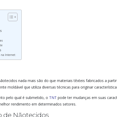
os
as
te
s
 na Internet:
ecidos nada mais são do que materiais têxteis fabricados a partir d
te moldável que utiliza diversas técnicas para originar característica
to pelo qual é submetido, o
TNT
pode ter mudanças em suas caracterí
melhor rendimento em determinados setores.
o de Nãotecidos