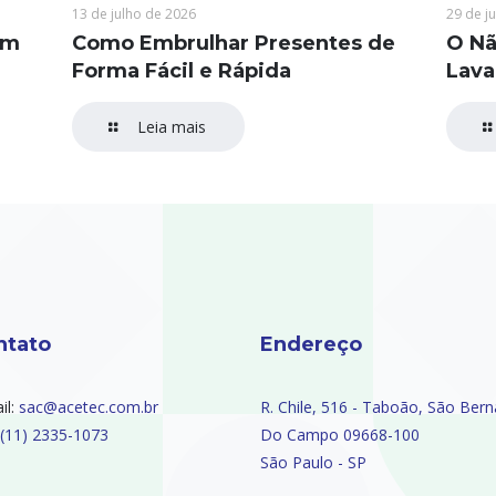
13 de julho de 2026
29 de j
em
Como Embrulhar Presentes de
O Nã
Forma Fácil e Rápida
Lav
Leia mais
ntato
Endereço
il:
sac@acetec.com.br
R. Chile, 516 - Taboão, São Ber
(11) 2335-1073
Do Campo 09668-100
São Paulo - SP