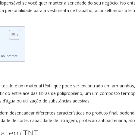
ndispensável se você quer manter a seriedade do seu negócio. No enta
ua personalidade para a vestimenta de trabalho, aconselhamos a leit
 na Internet:
ecido é um material têxtil que pode ser encontrado em armarinhos, p
tir do entrelace das fibras de polipropileno, um um composto termop
os d’água ou utilização de substâncias adesivas.
 desencadear diferentes características no produto final, podendo s
ilidade de corte, capacidade de filtragem, proteção antibacteriana, at
al em TNT