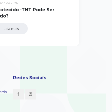
unho de 2026
otecido -TNT Pode Ser
ado?
Leia mais
Redes Sociais
nardo