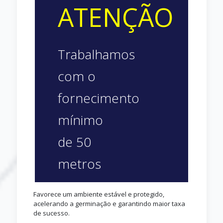
ATENÇÃO
Trabalhamos
com o
fornecimento
mínimo
de 50
metros
Favorece um ambiente estável e protegido,
acelerando a germinação e garantindo maior taxa
de sucesso.