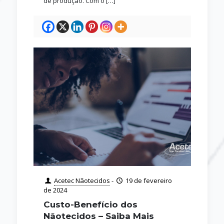
de produção. Com o
[…]
Acetec Nãotecidos
-
19 de fevereiro
de 2024
Custo-Benefício dos
Nãotecidos – Saiba Mais